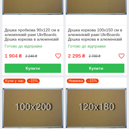
Дошка пробкова 90х120 см в
Дошка коркова 100х150 см в
алюмінієвій рамі UkrBoards.
алюмінієвій рамі UkrBoards.
Дошка коркова в алюмінієвій
Дошка коркова в алюмінієвій
рамі
рамі
Готово до відправки
Готово до відправки
1 904
2 295
₴
₴
2 240 ₴
2 700 ₴
Купити
Купити
Купи у нас
–15%
Новинка
–15%