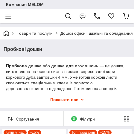
Компания MELOM
Товари та послуги
Дошки офісні, шкільні та обладнання
Пробкові дошки
Пробкова дошка
або
дошка для оголошень
— це дошка,
виготовлена на основі листів із якісно спресованої кори
коркового дуба завтовшки 4 мм. Уже готові коркові листи
склеюються спеціальним клеєм із пористою
деревноволокнистою підкладкою. Потім висохла сендвіч
панель обрамляється алюмінієвим анодованим профілем
Показати все
завтовшки 15х15 мм і скріплюється в кутках пластиковими
куточками з отворами для кріплення до стіни. Пробкову
дошку можна закріпити до стіни горизонтально або
вертикально, оскільки на такій дошці не передбачена поличка
Сортування
0
Фільтри
для приладдя, на відміну від маркерної дошки, де поличка
кріпиться за замовчуванням. Загалом такі дошки
Купи у нас
–15%
Топ продажів
–15%