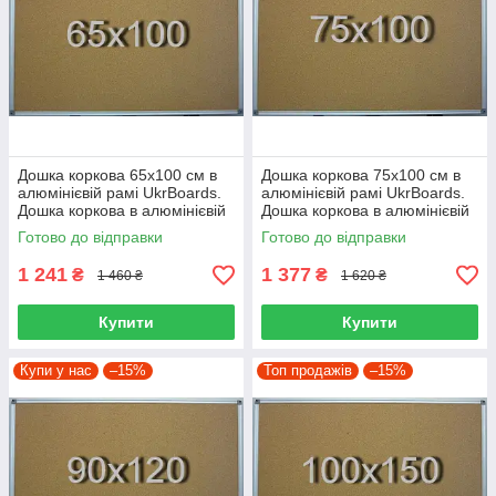
Дошка коркова 65х100 см в
Дошка коркова 75х100 см в
алюмінієвій рамі UkrBoards.
алюмінієвій рамі UkrBoards.
Дошка коркова в алюмінієвій
Дошка коркова в алюмінієвій
рамі
рамі
Готово до відправки
Готово до відправки
1 241
1 377
₴
₴
1 460 ₴
1 620 ₴
Купити
Купити
Купи у нас
–15%
Топ продажів
–15%