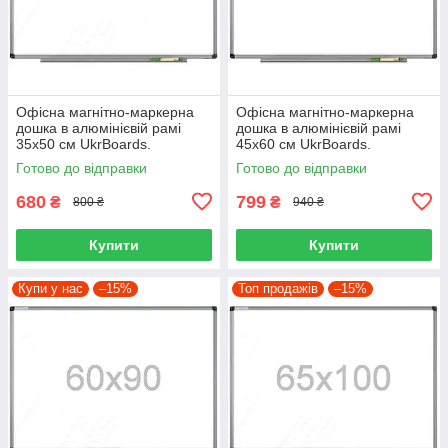
Офісна магнітно-маркерна
Офісна магнітно-маркерна
дошка в алюмінієвій рамі
дошка в алюмінієвій рамі
35х50 см UkrBoards.
45х60 см UkrBoards.
Магнітно-маркерна дошка.
Магнітно-маркерна дошка.
Готово до відправки
Готово до відправки
680
799
₴
₴
800 ₴
940 ₴
Купити
Купити
Купи у нас
–15%
Топ продажів
–15%