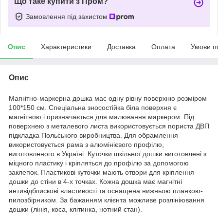
Що таке купити з Пром?
Замовлення під захистом
Опис
Характеристики
Доставка
Оплата
Умови п
Опис
Магнітно-маркерна дошка має одну рівну поверхню розміром
100*150 см. Спеціальна зносостійка біла поверхня є
магнітною і призначається для малювання маркером. Під
поверхнею з металевого листа використовується пориста ДВП
підкладка Польського виробництва. Для обрамлення
використовується рама з алюмінієвого профілю,
виготовленого в Україні. Куточки шкільної дошки виготовлені з
міцного пластику і кріпляться до профілю за допомогою
заклепок. Пластикові куточки мають отвори для кріплення
дошки до стіни в 4-х точках. Кожна дошка має магнітні
антивідблискові властивості та оснащена нижньою планкою-
пилозбірником. За бажанням клієнта можливе розлініювання
дошки (лінія, коса, клітинка, нотний стан).