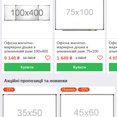
Офісна магнітно-
Офісна магнітно-
Офіс
маркерна дошка в
маркерна дошка в
марк
алюмінієвій рамі 100х400
алюмінієвій рамі 75х100
алюм
см UkrBoards. Магнітно-
см UkrBoards. Магнітно-
см U
9 146
1 649
4 6
₴
₴
10 760 ₴
1 940 ₴
маркерна дошка.
маркерна дошка.
марк
Купити
Купити
Акційні пропозиції та новинки
–15%
Новинка
–15%