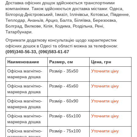
Доставка офісних дощок здійснюється транспортними
компаніями. Також здійснюється доставка містами: Одеса,
Білгород-Дністровський, Ізмаїл, Іллічівськ, Котовськ, Південне,
Теплодар, Ананьїв, Арциз, Балта, Біляївка, Березоєвка,
Болград, Вилкове, Кілія, Кодима, Роздільна, Рені,
Татарбунари.
Отримати додаткову консультацію щодо характеристик
офісних дошок в Одесі та області можна за телефоном:
(095)340-56-33, (096)583-61-67
Наименование
Размер, см
Цена, грн
Офісна магнітно-
Розмір - 35х50
Уточнити ціну
маркерна дошка
Офісна магнітно-
Розмір - 45х60
Уточнити ціну
маркерна дошка
Офісна магнітно-
Розмір - 60х90
Уточнити ціну
маркерна дошка
Офісна магнітно-
Розмір - 65х100
Уточнити ціну
маркерна дошка
Офісна магнітно-
Розмір - 75х100
Уточнити ціну
маркерна дошка