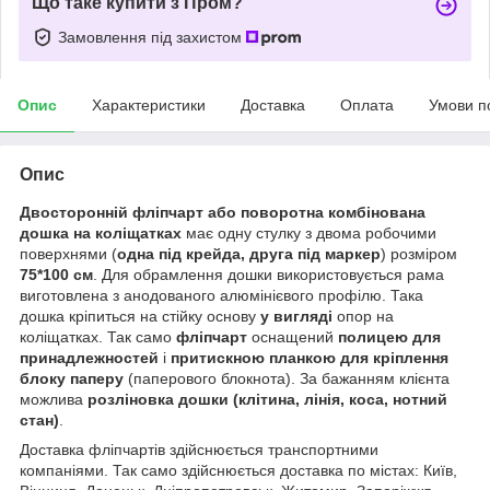
Що таке купити з Пром?
Замовлення під захистом
Опис
Характеристики
Доставка
Оплата
Умови п
Опис
Двосторонній фліпчарт або поворотна комбінована
дошка на коліщатках
має одну стулку з двома робочими
поверхнями (
одна під крейда, друга під маркер
) розміром
75*100
см
. Для обрамлення дошки використовується рама
виготовлена з анодованого алюмінієвого профілю. Така
дошка кріпиться на стійку основу
у вигляді
опор на
коліщатках. Так само
фліпчарт
оснащений
полицею для
принадлежностей
і
притискною планкою для кріплення
блоку паперу
(паперового блокнота). За бажанням клієнта
можлива
розліновка дошки (клітина, лінія, коса, нотний
стан)
.
Доставка фліпчартів здійснюється транспортними
компаніями. Так само здійснюється доставка по містах: Київ,