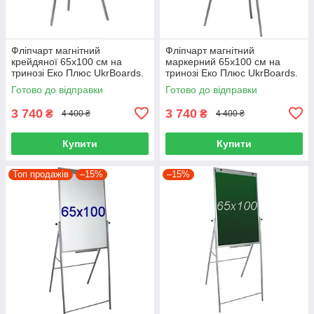
Фліпчарт магнітний
Фліпчарт магнітний
крейдяної 65х100 см на
маркерний 65х100 см на
тринозі Еко Плюс UkrBoards.
тринозі Еко Плюс UkrBoards.
Фліпчарт зелений для крейди
Фліпчарт білий маркерний
Готово до відправки
Готово до відправки
3 740
3 740
₴
₴
4 400 ₴
4 400 ₴
Купити
Купити
Топ продажів
–15%
–15%