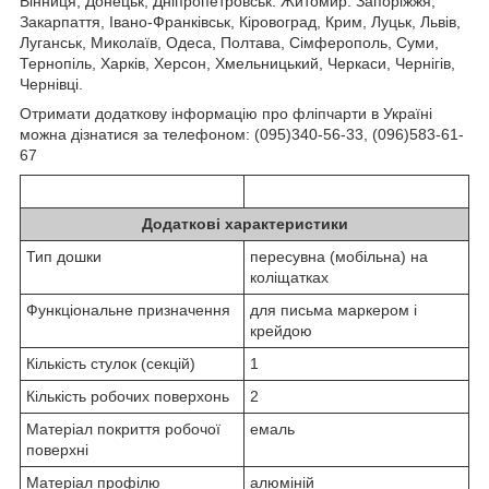
Вінниця, Донецьк, Дніпропетровськ. Житомир. Запоріжжя,
Закарпаття, Івано-Франківськ, Кіровоград, Крим, Луцьк, Львів,
Луганськ, Миколаїв, Одеса, Полтава, Сімферополь, Суми,
Тернопіль, Харків, Херсон, Хмельницький, Черкаси, Чернігів,
Чернівці.
Отримати додаткову інформацію про фліпчарти в Україні
можна дізнатися за телефоном: (095)340-56-33, (096)583-61-
67
Додаткові характеристики
Тип дошки
пересувна (мобільна) на
коліщатках
Функціональне призначення
для письма маркером і
крейдою
Кількість стулок (секцій)
1
Кількість робочих поверхонь
2
Матеріал покриття робочої
емаль
поверхні
Матеріал профілю
алюміній