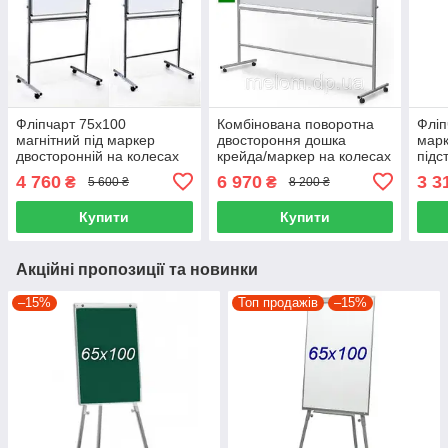
Фліпчарт 75х100
Комбінована поворотна
Фліп
магнітний під маркер
двостороння дошка
марк
двосторонній на колесах
крейда/маркер на колесах
підс
Duo Фліпчарт маркерний
90х120 UkrBoards
Фліп
4 760
6 970
3 3
₴
₴
5 600 ₴
8 200 ₴
односторонній
мар
Купити
Купити
Акційні пропозиції та новинки
–15%
Топ продажів
–15%