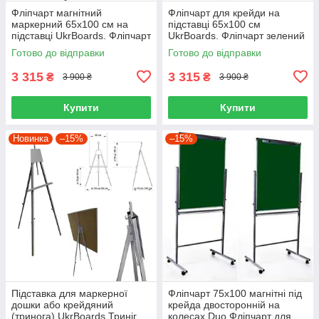
Фліпчарт магнітний
Фліпчарт для крейди на
маркерний 65х100 см на
підставці 65х100 см
підставці UkrBoards. Фліпчарт
UkrBoards. Фліпчарт зелений
білий для маркеру
крейдовий на підставці
Готово до відправки
Готово до відправки
3 315
3 315
₴
₴
3 900 ₴
3 900 ₴
Купити
Купити
Новинка
–15%
–15%
Підставка для маркерної
Фліпчарт 75х100 магнітні під
дошки або крейдяний
крейда двосторонній на
(тринога) UkrBoards Триніг
колесах Duo Фліпчарт для