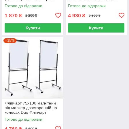
для дошка
крейди односторонній
Готово до відправки
Готово до відправки
1 870
4 930
₴
₴
2 200 ₴
5 800 ₴
Купити
Купити
–15%
Фліпчарт 75х100 магнітний
під маркер двосторонній на
колесах Duo Фліпчарт
маркерний односторонній
Готово до відправки
4 760