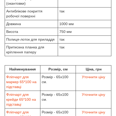
(окантовки)
Антиблікове покриття
так
робочої поверхні
Довжина
1000 мм
Висота
750 мм
Полиця-лоток для приладдя
так
Притискна планка для
так
кріплення паперу
Найменування
Розмір, см
Ціна, грн
Фліпчарт для
Розмір - 65х100
Уточнити ціну
маркер 65*100 на
см.
підставці
Фліпчарт для
Розмір - 65х100
Уточнити ціну
крейди 65*100 на
см.
підставці
Фліпчарт для
Розмір - 65х100
Уточнити ціну