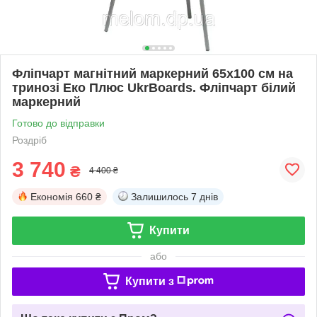
Фліпчарт магнітний маркерний 65х100 см на
тринозі Еко Плюс UkrBoards. Фліпчарт білий
маркерний
Готово до відправки
Роздріб
3 740
₴
4 400 ₴
Економія
660 ₴
Залишилось
7 днів
Купити
або
Купити з