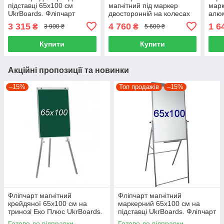
підставці 65х100 см
магнітний під маркер
марк
UkrBoards. Фліпчарт
двосторонній на колесах
алюм
зелений крейдовий на
Duo Фліпчарт маркерний
см U
3 315
4 760
1 6
₴
₴
3 900 ₴
5 600 ₴
підставці
односторонній
марк
Купити
Купити
Акційні пропозиції та новинки
–15%
Топ продажів
–15%
Фліпчарт магнітний
Фліпчарт магнітний
крейдяної 65х100 см на
маркерний 65х100 см на
тринозі Еко Плюс UkrBoards.
підставці UkrBoards. Фліпчарт
Фліпчарт зелений для крейди
білий для маркеру
Готово до відправки
Готово до відправки