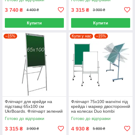
3 740
3 315
₴
₴
4 400 ₴
3 900 ₴
Купити
Купити
–15%
Купи у нас
–15%
Фліпчарт для крейди на
Фліпчарт 75х100 магнітні під
підставці 65х100 см
крейда і маркер двосторонній
UkrBoards. Фліпчарт зелений
на колесах Duo kombi
крейдовий на підставці
Фліпчарт комбінований
Готово до відправки
Готово до відправки
3 315
4 930
₴
₴
3 900 ₴
5 800 ₴