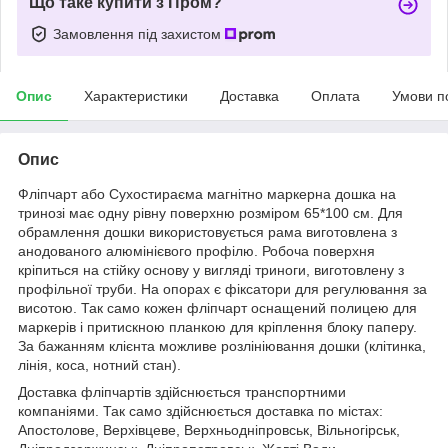
Що таке купити з Пром?
Замовлення під захистом
Опис
Характеристики
Доставка
Оплата
Умови п
Опис
Фліпчарт або Сухостираєма магнітно маркерна дошка на
тринозі має одну рівну поверхню розміром 65*100 см. Для
обрамлення дошки використовується рама виготовлена з
анодованого алюмінієвого профілю. Робоча поверхня
кріпиться на стійку основу у вигляді триноги, виготовлену з
профільної труби. На опорах є фіксатори для регулювання за
висотою. Так само кожен фліпчарт оснащений полицею для
маркерів і притискною планкою для кріплення блоку паперу.
За бажанням клієнта можливе розлініювання дошки (клітинка,
лінія, коса, нотний стан).
Доставка фліпчартів здійснюється транспортними
компаніями. Так само здійснюється доставка по містах:
Апостолове, Верхівцеве, Верхньодніпровськ, Вільногірськ,