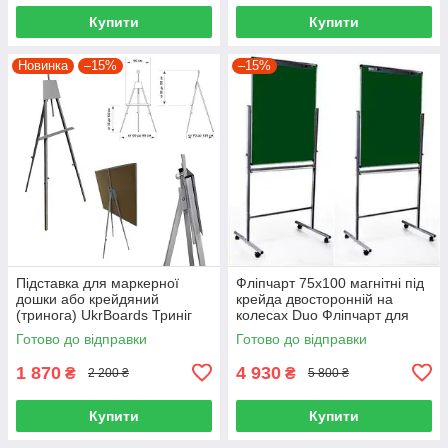
Купити
Купити
Новинка
–15%
–15%
Підставка для маркерної
Фліпчарт 75х100 магнітні під
дошки або крейдяний
крейда двосторонній на
(тринога) UkrBoards Триніг
колесах Duo Фліпчарт для
для дошка
крейди односторонній
Готово до відправки
Готово до відправки
1 870
4 930
₴
₴
2 200 ₴
5 800 ₴
Купити
Купити