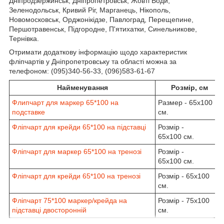
Дніпродзержинськ, Дніпропетровськ, Жовті Води,
Зеленодольськ, Кривий Ріг, Марганець, Нікополь,
Новомосковськ, Орджонікідзе, Павлоград, Перещепине,
Першотравенськ, Підгородне, П'ятихатки, Синельникове,
Тернівка.
Отримати додаткову інформацію щодо характеристик
фліпчартів у Дніпропетровську та області можна за
телефоном: (095)340-56-33, (096)583-61-67
Найменування
Розмір, см
Флипчарт для маркер 65*100 на
Размер - 65х100
подставке
см.
Фліпчарт для крейди 65*100 на підставці
Розмір -
65х100 см.
Фліпчарт для маркер 65*100 на тренозі
Розмір -
65х100 см.
Фліпчарт для крейди 65*100 на тренозі
Розмір - 65х100
см.
Фліпчарт 75*100 маркер/крейда на
Розмір - 75х100
підставці двосторонній
см.