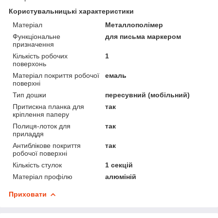
Користувальницькі характеристики
Матеріал
Металлополімер
Функціональне
для письма маркером
призначення
Кількість робочих
1
поверхонь
Матеріал покриття робочої
емаль
поверхні
Тип дошки
пересувний (мобільний)
Притискна планка для
так
кріплення паперу
Полиця-лоток для
так
приладдя
Антиблікове покриття
так
робочої поверхні
Кількість стулок
1 секцій
Матеріал профілю
алюміній
Приховати